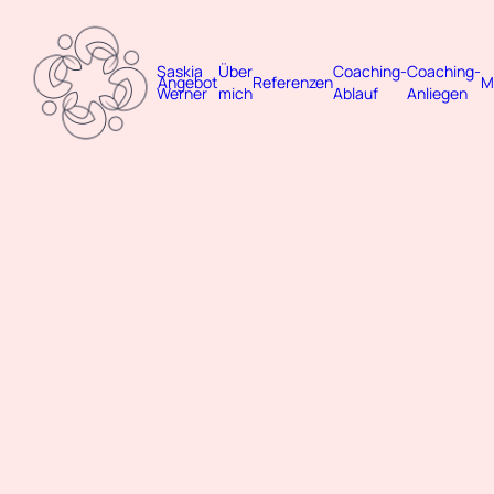
Saskia
Über
Coaching-
Coaching-
Angebot
Referenzen
M
Werner
mich
Ablauf
Anliegen